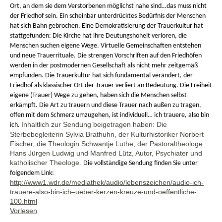
Ort, an dem sie dem Verstorbenen möglichst nahe sind…das muss nicht
der Friedhof sein. Ein scheinbar unterdrücktes Bedürfnis der Menschen
hat sich Bahn gebrochen. Eine Demokratisierung der Trauerkultur hat
stattgefunden: Die Kirche hat ihre Deutungshoheit verloren, die
Menschen suchen eigene Wege. Virtuelle Gemeinschaften entstehen
und neue Trauerrituale. Die strengen Vorschriften auf den Friedhöfen
werden in der postmodernen Gesellschaft als nicht mehr zeitgemäß
empfunden. Die Trauerkultur hat sich fundamental verändert, der
Friedhof als klassischer Ort der Trauer verliert an Bedeutung. Die Freiheit
eigene (Trauer) Wege zu gehen, haben sich die Menschen selbst
erkämpft. Die Art zu trauern und diese Trauer nach außen zu tragen,
offen mit dem Schmerz umzugehen, ist individuell… ich trauere, also bin
Inhaltlich zur Sendung beigetragen haben: Die
ich.
Sterbebegleiterin Sylvia Brathuhn, der Kulturhistoriker Norbert
Fischer, die Theologin Schwantje Luthe, der Pastoraltheologe
Hans Jürgen Ludwig und Manfred Lütz, Autor, Psychiater und
katholischer Theologe.
Die vollständige Sendung finden Sie unter
folgendem Link:
http://www1.wdr.de/mediathek/audio/lebenszeichen/audio-ich-
trauere-also-bin-ich–ueber-kerzen-kreuze-und-oeffentliche-
100.html
Vorlesen