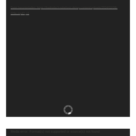
Player
Datei herunterladen: https://badrodach-ruheforst.de/wp-content/uploads/2024/02/GB-
229e.mp4?_=1
Video-
Media error: Format(s) not supported or source(s) not found