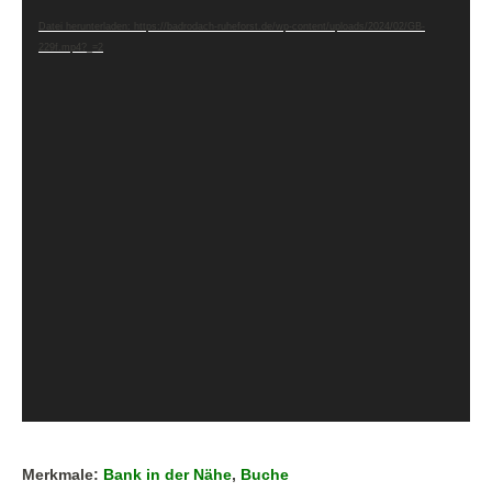
Player
Datei herunterladen: https://badrodach-ruheforst.de/wp-content/uploads/2024/02/GB-
229f.mp4?_=2
Merkmale:
Bank in der Nähe
,
Buche