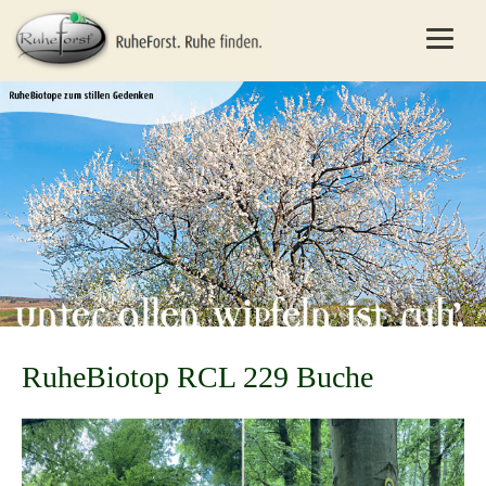
RuheBiotop RCL 229 Buche