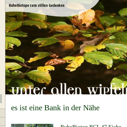
es ist eine Bank in der Nähe
RuheBiotop RCL 47 Eiche