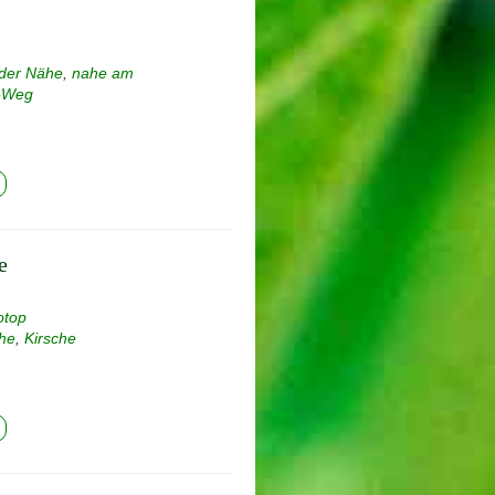
 der Nähe
,
nahe am
-Weg
e
otop
ähe
,
Kirsche