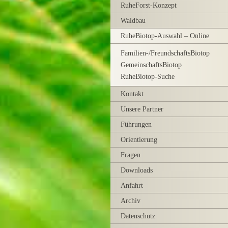
RuheForst-Konzept
Waldbau
RuheBiotop-Auswahl – Online
Familien-/FreundschaftsBiotop
GemeinschaftsBiotop
RuheBiotop-Suche
Kontakt
Unsere Partner
Führungen
Orientierung
Fragen
Downloads
Anfahrt
Archiv
Datenschutz